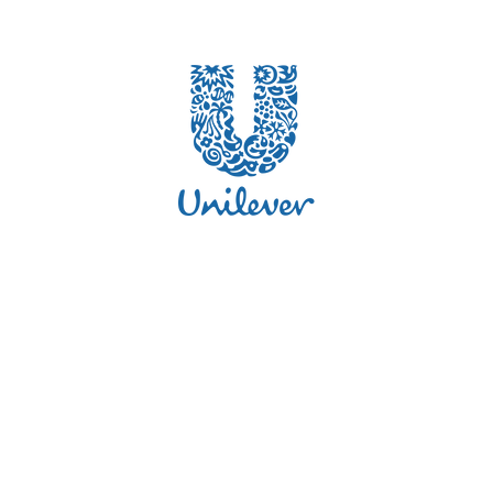
CONTATO
São Paulo – SP
(11) 5539-7870
emporio@emporiocom.com.br
Compartilhe